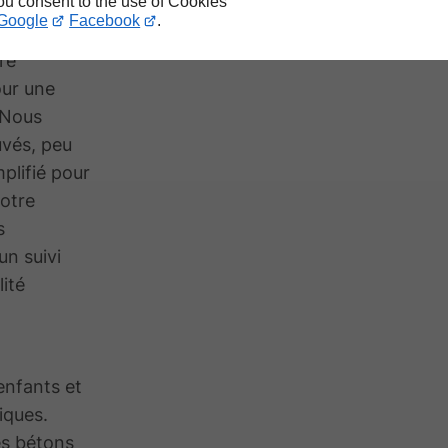
you consent to the use of Cookies
Google
Facebook
.
ère
ur une
 Nous
uvés, peu
plifié pour
Notre
s
un suivi
lité
enfants et
iques.
es bétons