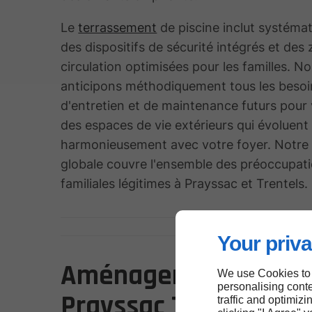
Le
terrassement
de piscine inclut systém
des dispositifs de sécurité intégrés et des
circulation optimisées pour les familles. N
anticipons méthodiquement tous les besoi
d'entretien et de maintenance futurs pour 
des espaces de vie extérieurs qui évoluent
harmonieusement avec votre foyer. Notre
globale couvre l'ensemble des préoccupat
familiales légitimes à Prayssac et Trentels.
Your priva
Aménagement extéri
We use Cookies to
personalising conte
Prayssac Trentels
traffic and optimizi