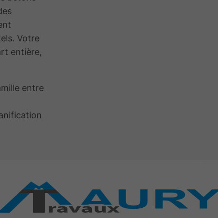
des
ent
els. Votre
rt entière,
amille entre
nification