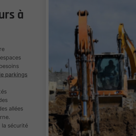
urs à
re
 espaces
 besoins
de parkings
tés
des
des allées
urne.
 la sécurité