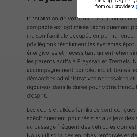
clicking "I Agree" 
from our providers
L'installation de votre micro-station
ou fili
compacte est optimisée techniquement po
maison familiale occupée en permanence.
privilégions résolument les systèmes épro
énergivores et nécessitant un entretien sim
les parents actifs à Prayssac et Trentels. 
accompagnement complet inclut toutes le
démarches administratives nécessaires et 
rigoureux dans la durée pour votre tranquil
d'esprit.
Les cours et allées familiales sont conçues
spécifiquement pour résister aux jeux des 
au passage fréquent des véhicules domest
Nous utilisons des enrobés renforcés et d