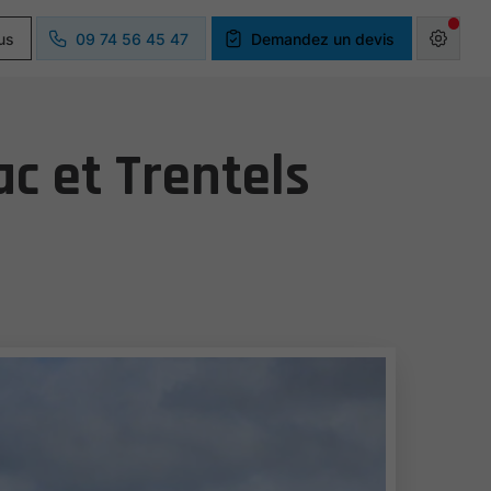
us
09 74 56 45 47
Demandez un devis
c et Trentels