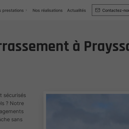
 prestations
Nos réalisations
Actualités
Contactez-no
rrassement à Prayssa
t sécurisés
ls ? Notre
nagements
tâche sans