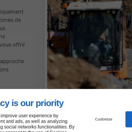
atiquement
 zones de
ous
ns
vous offrir
 approche
ions
cy is our priority
eur
 improve user experience by
Customize
nt and ads, as well as analyzing
ng social networks functionalities. By