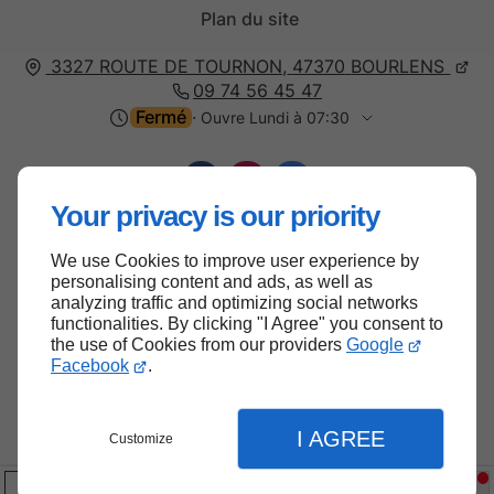
Plan du site
3327 ROUTE DE TOURNON,
47370
BOURLENS
09 74 56 45 47
Fermé
⋅ Ouvre Lundi à 07:30
Your privacy is our priority
We use Cookies to improve user experience by
Haut de page
personalising content and ads, as well as
analyzing traffic and optimizing social networks
functionalities. By clicking "I Agree" you consent to
the use of Cookies from our providers
Google
Facebook
.
I AGREE
Customize