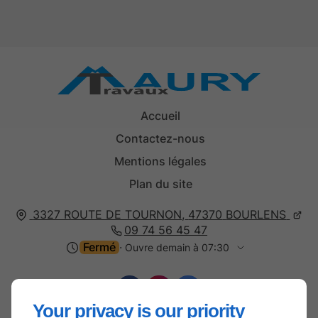
Accueil
Contactez-nous
Mentions légales
Plan du site
3327 ROUTE DE TOURNON,
47370
BOURLENS
09 74 56 45 47
Fermé
⋅ Ouvre demain à 07:30
Your privacy is our priority